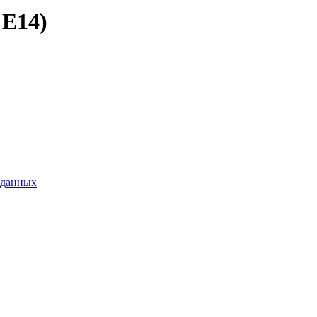
 E14)
 данных