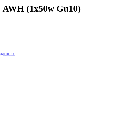
т AWH (1x50w Gu10)
 данных