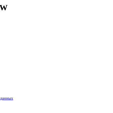
-W
 данных