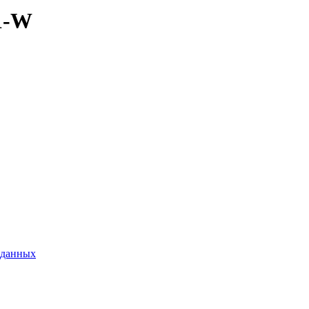
1-W
 данных