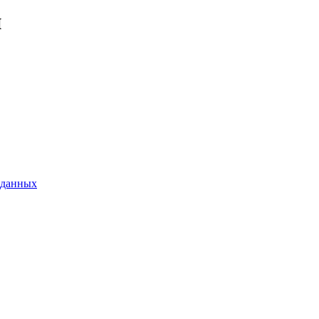
й
 данных