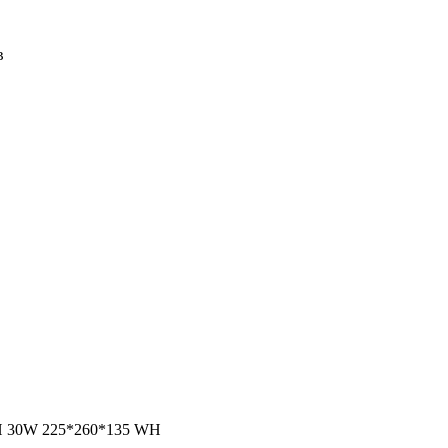
в
0W 225*260*135 WH