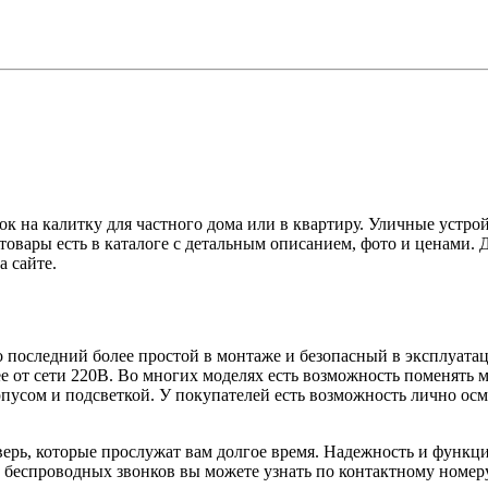
 на калитку для частного дома или в квартиру. Уличные устрой
овары есть в каталоге с детальным описанием, фото и ценами. 
 сайте.
о последний более простой в монтаже и безопасный в эксплуата
ее от сети 220В. Во многих моделях есть возможность поменять 
усом и подсветкой. У покупателей есть возможность лично осмо
рь, которые прослужат вам долгое время. Надежность и функцио
еспроводных звонков вы можете узнать по контактному номеру