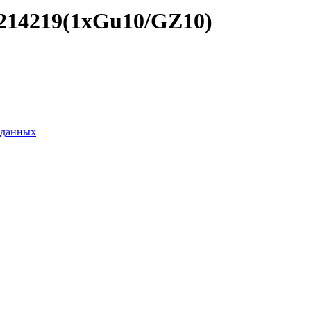
214219(1хGu10/GZ10)
 данных