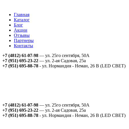
Главная
Каталог
Блог
Акции
Отзывы
Партнеры
Контакты
+7 (4812) 61-07-98
— ул. 25го сентября, 50А
+7 (951) 695-23-22
— ул. 2-ая Садовая, 25а
+7 (951) 695-88-78
- ул. Нормандия - Неман, 26 В (LED СВЕТ)
+7 (4812) 61-07-98
— ул. 25го сентября, 50А
+7 (951) 695-23-22
— ул. 2-ая Садовая, 25а
+7 (951) 695-88-78
- ул. Нормандия - Неман, 26 В (LED СВЕТ)