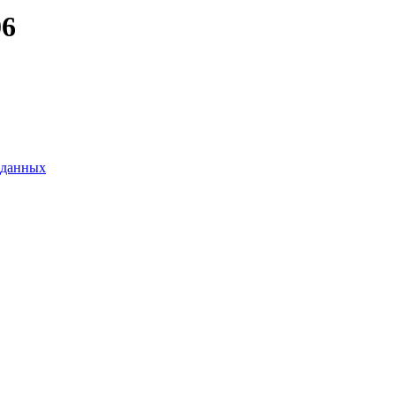
06
 данных