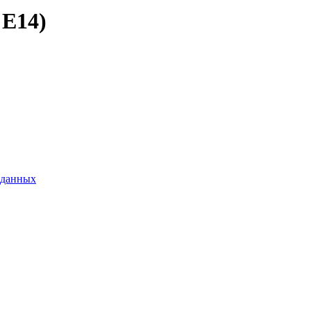
 E14)
 данных